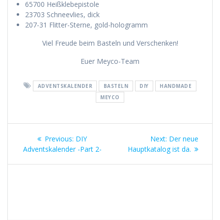
65700 Heißklebepistole
23703 Schneevlies, dick
207-31 Flitter-Sterne, gold-hologramm
Viel Freude beim Basteln und Verschenken!
Euer Meyco-Team
ADVENTSKALENDER
BASTELN
DIY
HANDMADE
MEYCO
Beitragsnavigation
Previous
Next
Previous:
DIY
Next:
Der neue
post:
post:
Adventskalender -Part 2-
Hauptkatalog ist da.