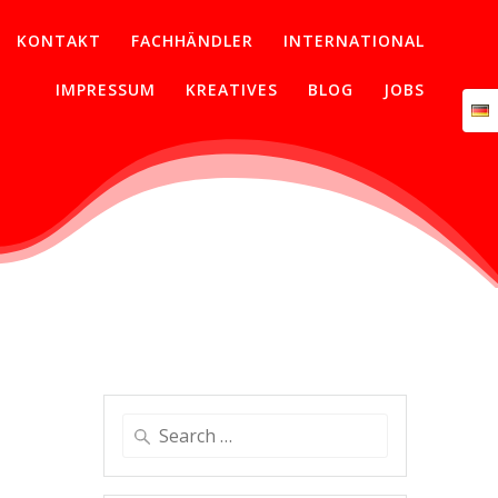
KONTAKT
FACHHÄNDLER
INTERNATIONAL
IMPRESSUM
KREATIVES
BLOG
JOBS
Search
for: